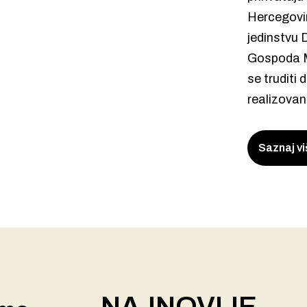
Hercegovi
jedinstvu 
Gospoda Me
se truditi 
realizova
Saznaj vi
NAJNOVIJE