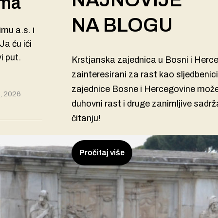
ama
NA BLOGU
mu a.s. i
Ja ću ići
 put.
Krstjanska zajednica u Bosni i Herce
zainteresirani za rast kao sljedbeni
zajednice Bosne i Hercegovine možete
, 2026
duhovni rast i druge zanimljive sadrž
čitanju!
Pročitaj više