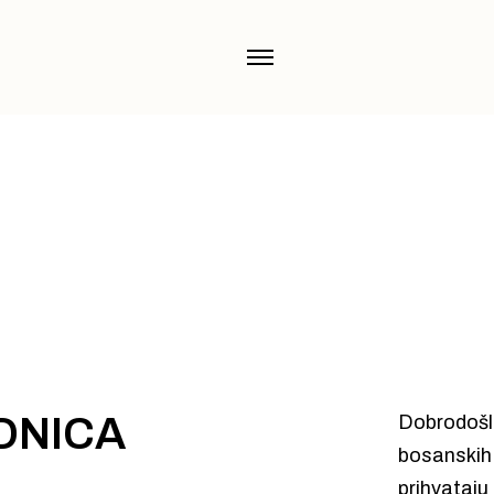
I HERCEGOVINI, BOSANSKIH KRS
JU.
DNICA
Dobrodošli
bosanskih 
prihvataju