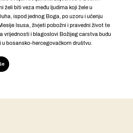
ni
želi biti veza među ljudima koji žele u
Duha, ispod jednog Boga, po uzoru i učenju
sije Isusa, živjeti pobožni i pravedni život te
da vrijednosti i blagoslovi Božijeg carstva budu
ni u bosansko-hercegovačkom društvu.
še