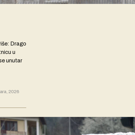
i
Piše: Drago
tnicu u
 se unutar
ara, 2026