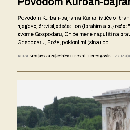
Povodom Kurban-bajr
Povodom Kurban-bajrama Kur'an ističe o Ibrahi
njegovoj žrtvi sljedeće: I on (Ibrahim a.s.) reče: ''
svome Gospodaru, On će mene naputiti na pravi
Gospodaru, Bože, pokloni mi (sina) od …
Autor
Krstjanska zajednica u Bosni i Hercegovini
·
27 Maja