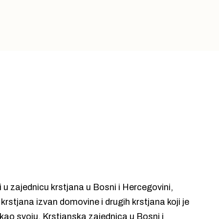
TJANA I KRSTJANA KOJI
 u zajednicu krstjana u Bosni i Hercegovini,
krstjana izvan domovine i drugih krstjana koji je
 kao svoju. Krstjanska zajednica u Bosni i