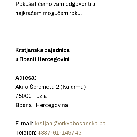
Pokušat ćemo vam odgovoriti u
najkraćem mogučem roku.
Krstjanska zajednica
u Bosni i Hercegovini
Adresa:
Akifa Šeremeta 2 (Kaldrma)
75000 Tuzla
Bosna i Hercegovina
E-mail:
krstjani@crkvabosanska.ba
Telefon:
+387-61-149743