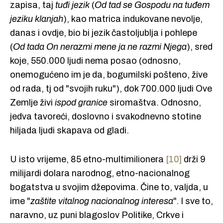
zapisa, taj
tuđi jezik
(
Od tad se Gospodu na tuđem
jeziku klanjah
), kao matrica indukovane nevolje,
danas i ovdje, bio bi jezik častoljublja i pohlepe
(
Od tada On nerazmi mene ja ne razmi Njega
), sred
koje, 550.000 ljudi nema posao (odnosno,
onemogućeno im je da, bogumilski pošteno, žive
od rada, tj od "svojih ruku"), dok 700.000 ljudi Ove
Zemlje živi
ispod granice
siromaštva. Odnosno,
jedva tavoreći, doslovno i svakodnevno stotine
hiljada ljudi skapava od gladi.
U isto vrijeme, 85 etno-multimilionera
[10]
drži 9
milijardi dolara narodnog, etno-nacionalnog
bogatstva u svojim džepovima. Čine to, valjda, u
ime "
zaštite vitalnog nacionalnog interesa
". I sve to,
naravno, uz puni blagoslov Politike, Crkve i