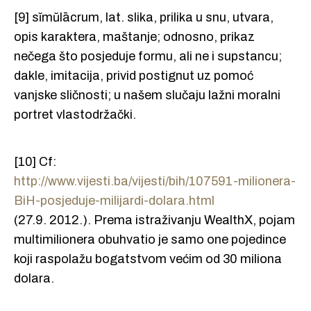
[9] sĭmŭlācrum, lat. slika, prilika u snu, utvara,
opis karaktera, maštanje; odnosno, prikaz
nečega što posjeduje formu, ali ne i supstancu;
dakle, imitacija, privid postignut uz pomoć
vanjske sličnosti; u našem slučaju lažni moralni
portret vlastodržački.
[10] Cf:
http://www.vijesti.ba/vijesti/bih/107591-milionera-
BiH-posjeduje-milijardi-dolara.html
(27.9. 2012.). Prema istraživanju WealthX, pojam
multimilionera obuhvatio je samo one pojedince
koji raspolažu bogatstvom većim od 30 miliona
dolara.