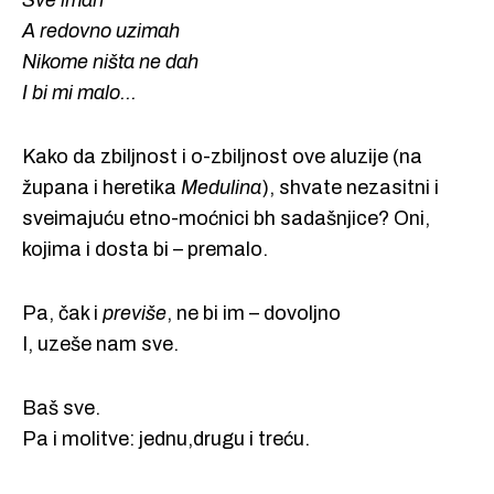
Sve imah
A redovno uzimah
Nikome ništa ne dah
I bi mi malo...
Kako da zbiljnost i o-zbiljnost ove aluzije (na
župana i heretika
Medulina
), shvate nezasitni i
sveimajuću etno-moćnici bh sadašnjice? Oni,
kojima i dosta bi – premalo.
Pa, čak i
previše
, ne bi im – dovoljno
I, uzeše nam sve.
Baš sve.
Pa i molitve: jednu,drugu i treću.