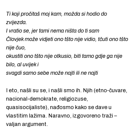
Ti koji pročitaš moj kam, možda si hodio do
zvijezda.
I vratio se, jer tami nema ništa do ti sam
Človjek može vidjeti ono tšto nije vidio, tčuti ono tšto
nije čuo,
okustiti ono tšto nije otkusio, biti tamo gdje ga nije
bilo, al uvijek i
svagdi samo sebe može najti ili ne najti
I eto, našli su se, i našli smo ih. Njih (etno-čuvare,
nacional-demokrate, religiozuse,
quasisocijaliste), nađosmo kako se dave u
vlastitim lažima. Naravno, izgovoreno traži –
valjan argument.