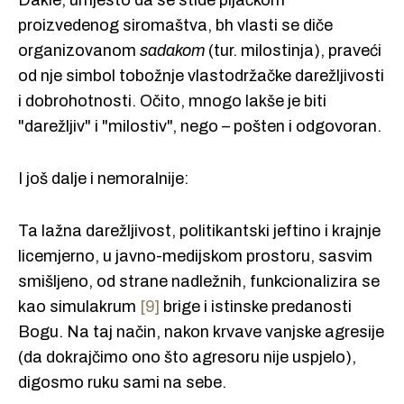
Dakle, umjesto da se stide pljačkom
proizvedenog siromaštva, bh vlasti se diče
organizovanom
sadakom
(tur. milostinja), praveći
od nje simbol tobožnje vlastodržačke darežljivosti
i dobrohotnosti. Očito, mnogo lakše je biti
"darežljiv" i "milostiv", nego – pošten i odgovoran.
I još dalje i nemoralnije:
Ta lažna darežljivost, politikantski jeftino i krajnje
licemjerno, u javno-medijskom prostoru, sasvim
smišljeno, od strane nadležnih, funkcionalizira se
kao simulakrum
[9]
brige i istinske predanosti
Bogu. Na taj način, nakon krvave vanjske agresije
(da dokrajčimo ono što agresoru nije uspjelo),
digosmo ruku sami na sebe.