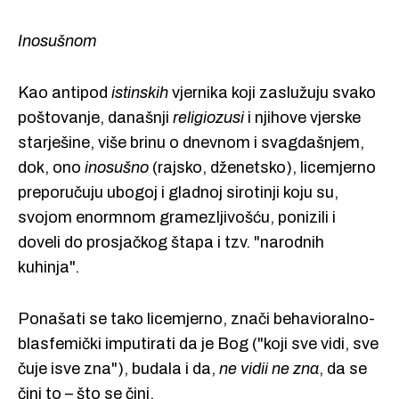
Inosušnom
Kao antipod
istinskih
vjernika koji zaslužuju svako
poštovanje, današnji
religiozusi
i njihove vjerske
starješine, više brinu o dnevnom i svagdašnjem,
dok, ono
inosušno
(rajsko, dženetsko), licemjerno
preporučuju ubogoj i gladnoj sirotinji koju su,
svojom enormnom gramezljivošću, ponizili i
doveli do prosjačkog štapa i tzv. "narodnih
kuhinja".
Ponašati se tako licemjerno, znači behavioralno-
blasfemički imputirati da je Bog ("koji sve vidi, sve
čuje isve zna"), budala i da,
ne vidii ne zna
, da se
čini to – što se čini.