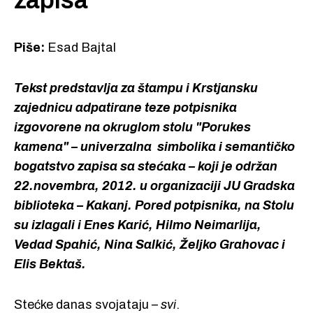
zapisa
Piše:
Esad Bajtal
Tekst predstavlja za štampu i Krstjansku
zajednicu adpatirane teze potpisnika
izgovorene na okruglom stolu "Porukes
kamena" – univerzalna simbolika i semantičko
bogatstvo zapisa sa stećaka – koji je održan
22.novembra, 2012. u organizaciji JU Gradska
biblioteka – Kakanj. Pored potpisnika, na Stolu
su izlagali i Enes Karić, Hilmo Neimarlija,
Vedad Spahić, Nina Salkić, Željko Grahovac i
Elis Bektaš.
Stećke danas svojataju –
svi
.