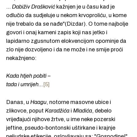
...
Dabiživ Drašković
kažnjen je u času kad je
odlučio da sudjeluje u nekom krvoproliću, u kome
nije trebalo da se nađe"(Dizdar). O tome najbolje
govori i onaj kameni zapis koji nas jetko i
lapidarno zgusnutom elokvencijom opominje da
zlo nije dozvoljeno i da ne može i ne smije proći
nekažnjeno:
Kada htjeh pobiti –
tada i umrijeh...
[5]
Danas, u
Haagu
, notorne masovne ubice i
zlikovce, poput
Karadžića
i
Mladića
, debelo
vrijeđajući njihove žrtve, u ime neke pozerski
jeftine, pseudo-bontonski uštirkane i krajnje
neljudske etikecije, oslovljavaju sa: "Gospodine!".