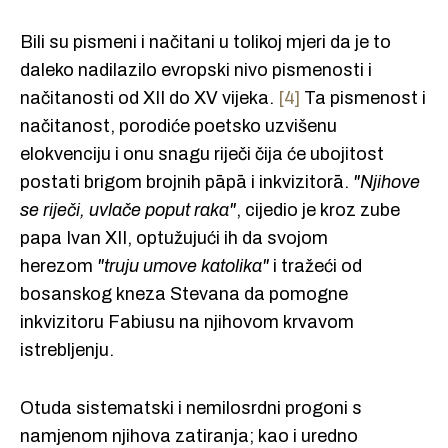
Bili su pismeni i načitani u tolikoj mjeri da je to
daleko nadilazilo evropski nivo pismenosti i
načitanosti od XII do XV vijeka.
[4]
Ta pismenost i
načitanost, porodiće poetsko uzvišenu
elokvenciju i onu snagu riječi čija će ubojitost
postati brigom brojnih pāpā i inkvizitorā.
"Njihove
se riječi, uvlače poput raka"
, cijedio je kroz zube
papa Ivan XII, optužujući ih da svojom
herezom
"truju umove katolika"
i tražeći od
bosanskog kneza Stevana da pomogne
inkvizitoru Fabiusu na njihovom krvavom
istrebljenju.
Otuda sistematski i nemilosrdni progoni s
namjenom njihova zatiranja; kao i uredno