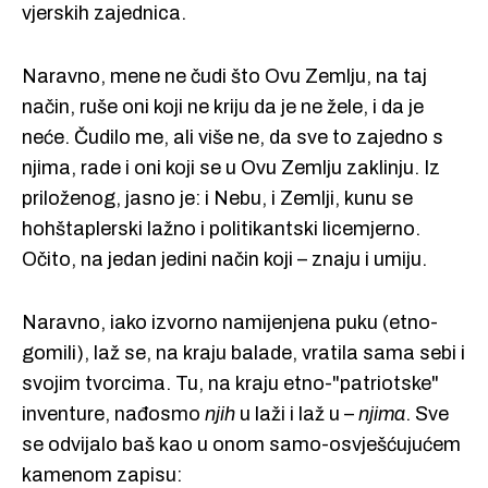
vjerskih zajednica.
Naravno, mene ne čudi što Ovu Zemlju, na taj
način, ruše oni koji ne kriju da je ne žele, i da je
neće. Čudilo me, ali više ne, da sve to zajedno s
njima, rade i oni koji se u Ovu Zemlju zaklinju. Iz
priloženog, jasno je: i Nebu, i Zemlji, kunu se
hohštaplerski lažno i politikantski licemjerno.
Očito, na jedan jedini način koji – znaju i umiju.
Naravno, iako izvorno namijenjena puku (etno-
gomili), laž se, na kraju balade, vratila sama sebi i
svojim tvorcima. Tu, na kraju etno-"patriotske"
inventure, nađosmo
njih
u laži i laž u –
njima
. Sve
se odvijalo baš kao u onom samo-osvješćujućem
kamenom zapisu: