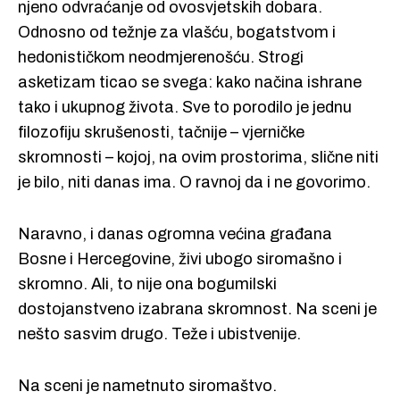
njeno odvraćanje od ovosvjetskih dobara.
Odnosno od težnje za vlašću, bogatstvom i
hedonističkom neodmjerenošću. Strogi
asketizam ticao se svega: kako načina ishrane
tako i ukupnog života. Sve to porodilo je jednu
filozofiju skrušenosti, tačnije – vjerničke
skromnosti – kojoj, na ovim prostorima, slične niti
je bilo, niti danas ima. O ravnoj da i ne govorimo.
Naravno, i danas ogromna većina građana
Bosne i Hercegovine, živi ubogo siromašno i
skromno. Ali, to nije ona bogumilski
dostojanstveno izabrana skromnost. Na sceni je
nešto sasvim drugo. Teže i ubistvenije.
Na sceni je nametnuto siromaštvo.