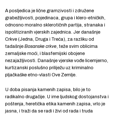
A posljedica je lične gramzivosti i združene
grabežljivosti, pojedinaca, grupa i klero-etničkih,
odnosno moralno sklerotičnih partija, stranaka i
ispolitiziranih vjerskih zajednica. Jer današnje
Crkve (Jedna, Druga i Treća), za razliku od
tadašnje
Bosanske crkve
, teže svim oblicima
zemaljske moći, i blasfemijski obojene
nezajažljivosti. Današnje vjerske vođe licemjerno,
kurtizanski poslušno priliježu uz kriminalno
pljačkaške etno-vlasti Ove Zemlje.
U doba pisanja kamenih zapisa, bilo je to
radikalno drugačije. U ime ljudskog dostojanstva i
poštenja, heretička etika kamenih zapisa, vrlo je
jasna, i traži da se radi i živi od rada i truda