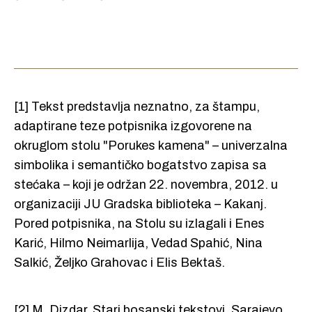
[1] Tekst predstavlja neznatno, za štampu,
adaptirane teze potpisnika izgovorene na
okruglom stolu "Porukes kamena" – univerzalna
simbolika i semantičko bogatstvo zapisa sa
stećaka – koji je održan 22. novembra, 2012. u
organizaciji JU Gradska biblioteka – Kakanj.
Pored potpisnika, na Stolu su izlagali i Enes
Karić, Hilmo Neimarlija, Vedad Spahić, Nina
Salkić, Željko Grahovac i Elis Bektaš.
[2] M. Dizdar, Stari bosanski tekstovi, Sarajevo,