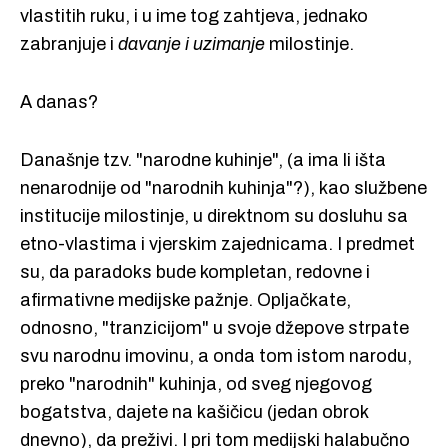
vlastitih ruku, i u ime tog zahtjeva, jednako
zabranjuje i
davanje i uzimanje
milostinje.
A danas?
Današnje tzv. "narodne kuhinje", (a ima li išta
nenarodnije od "narodnih kuhinja"?), kao službene
institucije milostinje, u direktnom su dosluhu sa
etno-vlastima i vjerskim zajednicama. I predmet
su, da paradoks bude kompletan, redovne i
afirmativne medijske pažnje. Opljačkate,
odnosno, "tranzicijom" u svoje džepove strpate
svu narodnu imovinu, a onda tom istom narodu,
preko "narodnih" kuhinja, od sveg njegovog
bogatstva, dajete na kašičicu (jedan obrok
dnevno), da preživi. I pri tom medijski halabučno