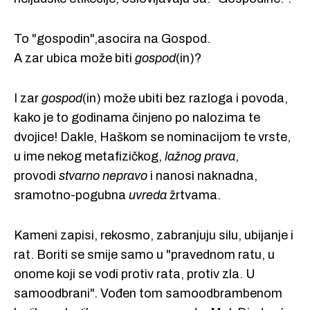
To "gospodin",asocira na Gospod.
A zar ubica može biti
gospod
(in)?
I zar
gospod
(in) može ubiti bez razloga i povoda,
kako je to godinama činjeno po nalozima te
dvojice! Dakle, Haškom se nominacijom te vrste,
u ime nekog metafizičkog,
lažnog prava
,
provodi
stvarno nepravo
i nanosi naknadna,
sramotno-pogubna
uvreda
žrtvama.
Kameni zapisi, rekosmo, zabranjuju silu, ubijanje i
rat. Boriti se smije samo u "pravednom ratu, u
onome koji se vodi protiv rata, protiv zla. U
samoodbrani". Vođen tom samoodbrambenom