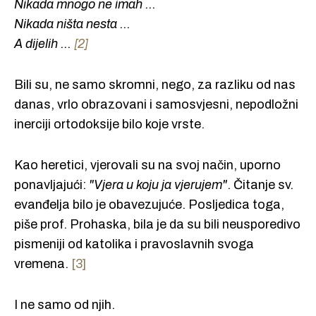
Nikada mnogo ne imah ...
Nikada ništa nesta ...
A dijelih ...
[2]
Bili su, ne samo skromni, nego, za razliku od nas
danas, vrlo obrazovani i samosvjesni, nepodložni
inerciji ortodoksije bilo koje vrste.
Kao heretici, vjerovali su na svoj način, uporno
ponavljajući:
"Vjera u koju ja vjerujem"
. Čitanje sv.
evanđelja bilo je obavezujuće. Posljedica toga,
piše prof. Prohaska, bila je da su bili neusporedivo
pismeniji od katolika i pravoslavnih svoga
vremena.
[3]
I ne samo od njih.