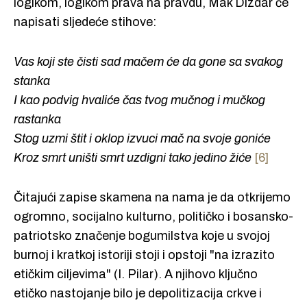
logikom, logikom prava na pravdu, Mak Dizdar će
napisati sljedeće stihove:
Vas koji ste čisti sad mačem će da gone sa svakog
stanka
I kao podvig hvaliće čas tvog mučnog i mučkog
rastanka
Stog uzmi štit i oklop izvuci mač na svoje goniće
Kroz smrt uništi smrt uzdigni tako jedino žiće
[6]
Čitajući zapise skamena na nama je da otkrijemo
ogromno, socijalno kulturno, političko i bosansko-
patriotsko značenje bogumilstva koje u svojoj
burnoj i kratkoj istoriji stoji i opstoji "na izrazito
etičkim ciljevima" (I. Pilar). A njihovo ključno
etičko nastojanje bilo je depolitizacija crkve i