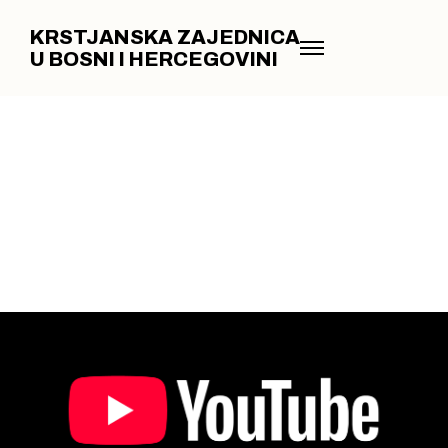
arrow_right
OTVORI VIDEO
KRSTJANSKA ZAJEDNICA
U BOSNI I HERCEGOVINI
EVANĐELJE PO LUKI
6