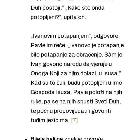
Duh postoji.” „Kako ste onda
potopljeni?”, upita on.
„Ivanovim potapanjem”, odgovore.
Pavle im reče: „Ivanovo je potapanje
bilo potapanje za obraćenje. Sâm je
Ivan govorio narodu da vjeruje u
Onoga Koji za njim dolazi, u Isusa.”
Kad su to čuli, budu potopljeni u ime
Gospoda Isusa. Pavle položi na njih
ruke, pa se na njih spusti Sveti Duh,
te počnu propovijedati i govoriti
tuđim jezicima.
[7]
Bijela haljina
znak je novoga