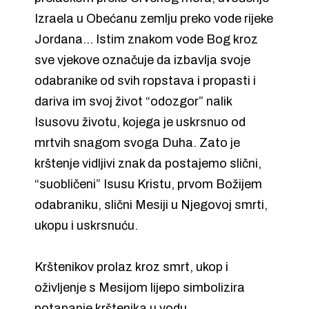
Izraela u Obećanu zemlju preko vode rijeke
Jordana… Istim znakom vode Bog kroz
sve vjekove označuje da izbavlja svoje
odabranike od svih ropstava i propasti i
dariva im svoj život “odozgor” nalik
Isusovu životu, kojega je uskrsnuo od
mrtvih snagom svoga Duha. Zato je
krštenje vidljivi znak da postajemo slični,
“suobličeni” Isusu Kristu, prvom Božijem
odabraniku, slični Mesiji u Njegovoj smrti,
ukopu i uskrsnuću.
Krštenikov prolaz kroz smrt, ukop i
oživljenje s Mesijom lijepo simbolizira
potapanje krštenika u vodu.