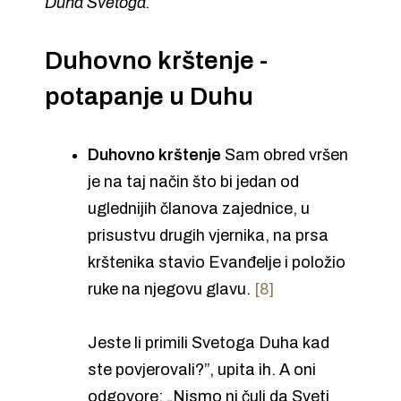
Duha Svetoga.
Duhovno krštenje -
potapanje u Duhu
Duhovno krštenje
Sam obred vršen
je na taj način što bi jedan od
uglednijih članova zajednice, u
prisustvu drugih vjernika, na prsa
krštenika stavio Evanđelje i položio
ruke na njegovu glavu.
[8]
Jeste li primili Svetoga Duha kad
ste povjerovali?”, upita ih. A oni
odgovore: „Nismo ni čuli da Sveti