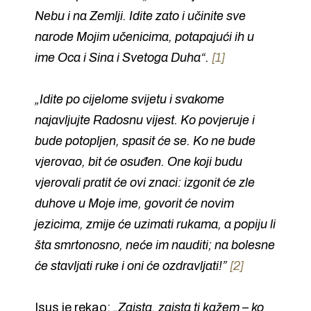
Nebu i na Zemlji. Idite zato i učinite sve
narode Mojim učenicima, potapajući ih u
ime Oca i Sina i Svetoga Duha“.
[1]
„Idite po cijelome svijetu i svakome
najavljujte Radosnu vijest. Ko povjeruje i
bude potopljen, spasit će se. Ko ne bude
vjerovao, bit će osuđen. One koji budu
vjerovali pratit će ovi znaci: izgonit će zle
duhove u Moje ime, govorit će novim
jezicima, zmije će uzimati rukama, a popiju li
šta smrtonosno, neće im nauditi; na bolesne
će stavljati ruke i oni će ozdravljati!”
[2]
Isus je rekao:
„Zaista, zaista ti kažem – ko