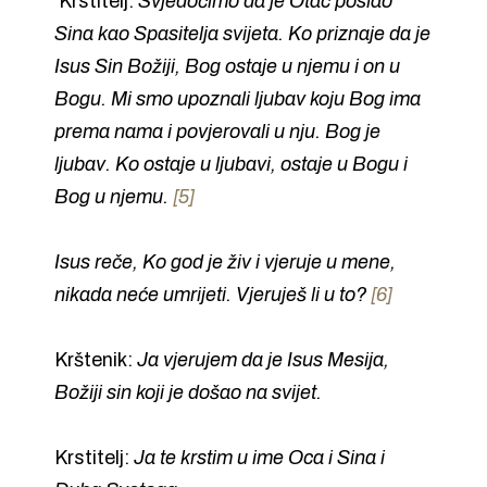
Krstitelj:
Svjedočimo da je Otac poslao
Sina kao Spasitelja svijeta. Ko priznaje da je
Isus Sin Božiji, Bog ostaje u njemu i on u
Bogu. Mi smo upoznali ljubav koju Bog ima
prema nama i povjerovali u nju. Bog je
ljubav. Ko ostaje u ljubavi, ostaje u Bogu i
Bog u njemu.
[5]
Isus reče, Ko god je živ i vjeruje u mene,
nikada neće umrijeti. Vjeruješ li u to?
[6]
Krštenik:
Ja vjerujem da je Isus Mesija,
Božiji sin koji je došao na svijet.
Krstitelj:
Ja te krstim u ime Oca i Sina i