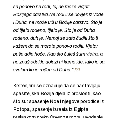
se ponovo ne rodi, taj ne može vidjeti
Božijega carstva.Ne rodi li se čovjek iz vode
i Duha, ne može ući u Božije carstvo. Što je
od tijela rođeno, tijelo je. Što je od Duha
rođeno, duh je. Nemoj se zato čuditi što ti
kažem da se morate ponovo roditi. Vjetar
puše gdje hoće. Kao što čuješ šum vjetra, a
ne znaš odakle dolazi ni kamo ide, tako je sa
svakim ko je rođen od Duha.”
[3]
Krštenjem se označuje da se nastavljaju
spasiteljska Božija djela iz prošlosti, kao
što su: spasenje Noe i njegove porodice iz
Potopa, spasenje Izraela iz Egipta
prelaskom preko Crvenog mora, uvođenje